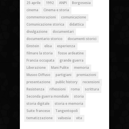
25 aprile
1992
ANPI
Borgosesia
cinema
Cinema e storia
commemorazioni
comunicazione
Comunicazione storica
didattica
divulgazione
documentari
documentario storico
documenti storici
Einstein
elisa
esperienza
filmare la storia
fosse ardeatine
Francia occupata
grande guerra
Liberazione
Mani Pulite
memoria
Museo Diffuso
partigiani
premiazioni
presentazione
public history
recensioni
Resistenza
riflessioni
roma
scrittura
Seconda guerra mondiale
storia
storia digitale
storia e memoria
Suite francese
Tangentopoli
tematizzazione
valsesia
vita