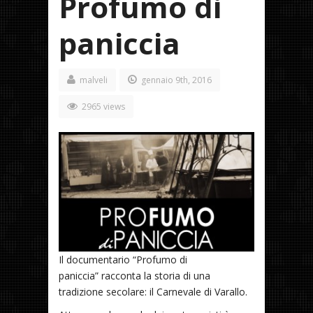
Profumo di
paniccia
malveli
gennaio 9th, 2016
2965 views
Il documentario “Profumo di
paniccia” racconta la storia di una
tradizione secolare: il Carnevale di Varallo.