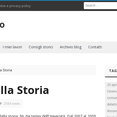
kie e privacy policy
to
I miei lavori
Consigli storici
Archivio blog
Contatti
la Storia
TAG
lla Storia
25 apri
Cinema
comun
2584 views
didatt
docume
la storia, fin dai tempi dell’Università. Dal 2007 al 2009