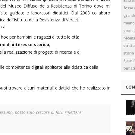
Einstei
i del Museo Diffuso della Resistenza di Torino dove mi
fosse 
ite guidate e laboratori didattici. Dal 2008 collaboro
grande
 dell’Istituto della Resistenza di Vercelli.
memor
o a:
premia
hoc per bambini e ragazzi di tutte le età;
recens
emi di interesse storico
;
scrittu
lla realizzazione di progetti di ricerca e di
storia 
Suite 
le competenze digitali applicate alla didattica della
temat
CON
 puoi trovare alcuni materiali didattici che ho realizzato in
suno, posso solo cercare di farli riflettere”