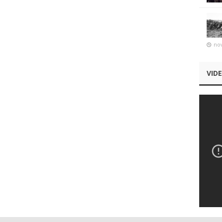
no
VID