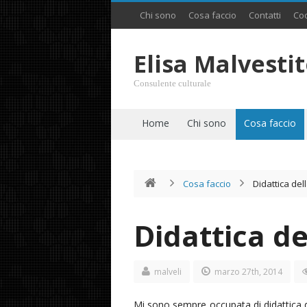
Chi sono
Cosa faccio
Contatti
Coo
Elisa Malvesti
Consulente culturale
Home
Chi sono
Cosa faccio
Cosa faccio
Didattica del
Didattica de
malveli
marzo 27th, 2014
Mi sono sempre occupata di didattica del