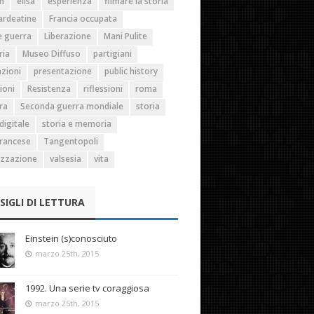
n
elisa
esperienza
filmare la storia
ardeatine
Francia occupata
 guerra
Liberazione
Mani Pulite
ia
Museo Diffuso
partigiani
zioni
presentazione
public history
ioni
Resistenza
riflessioni
roma
ra
Seconda guerra mondiale
storia
digitale
storia e memoria
francese
Tangentopoli
izzazione
valsesia
vita
SIGLI DI LETTURA
Einstein (s)conosciuto
marzo 25th, 2015
1992. Una serie tv coraggiosa
marzo 25th, 2015