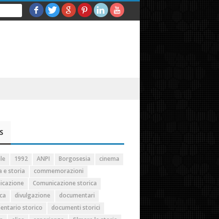
S
le
1992
ANPI
Borgosesia
cinema
 e storia
commemorazioni
icazione
Comunicazione storica
ica
divulgazione
documentari
ntario storico
documenti storici