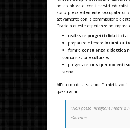
ho collaborato con i servizi educativ
sono prevalentemente occupata di vis
attivamente con la commissione didattica
Grazie a queste esperienze ho imparat
realizzare
progetti didattici
ad 
preparare e tenere
lezioni su t
fornire
consulenza didattica
ne
comunicazione culturale;
progettare
corsi per docenti
sul
storia.
All’interno della sezione “I miei lavori”
questi anni.
“Non posso insegnare niente a nes
(Socrate)